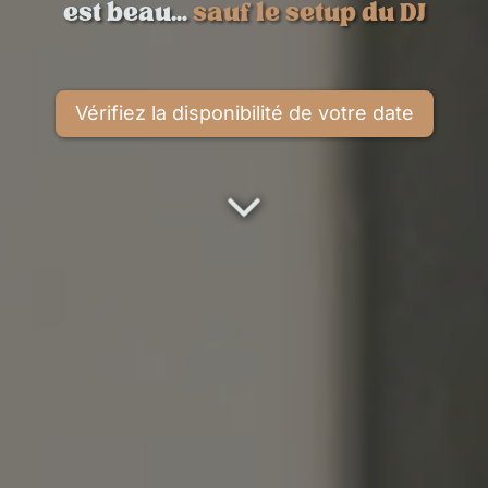
est beau…
sauf le setup du DJ
Vérifiez la disponibilité de votre date